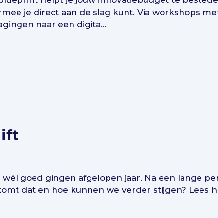
 blueprint helpt je jouw innovatiebudget te bested
mee je direct aan de slag kunt. Via workshops met
agingen naar een digita...
ift
die wél goed gingen afgelopen jaar. Na een lange pe
oe komt dat en hoe kunnen we verder stijgen? Lees 