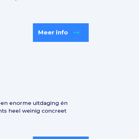
Meer info
is een enorme uitdaging én
hts heel weinig concreet