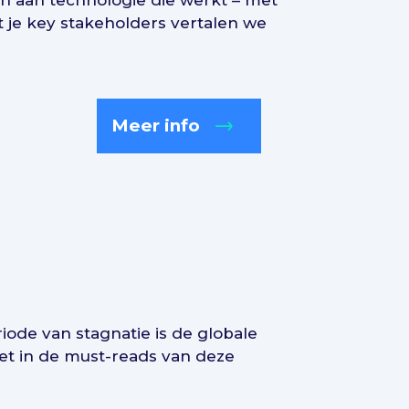
en aan technologie die werkt – met
 je key stakeholders vertalen we
Meer info
riode van stagnatie is de globale
het in de must-reads van deze