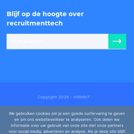
Blijf op de hoogte over
recruitmenttech
Copyright 2026 - HRlinkIT
Ondernemingsnr: BE0474 404 927
We gebruiken cookies om je een goede surfervaring te geven
en om ons websiteverkeer te analyseren. Ook delen we
Gebruiksvoorwaarden
informatie over uw gebruik van onze site met onze partners
voor social media, adverteren en analyse. Als je deze site blijft
Privacy