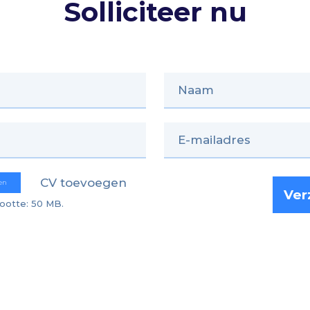
Solliciteer nu
CV toevoegen
en
ootte: 50 MB.