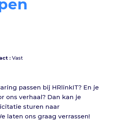
Open
ract
Vast
varing passen bij HRlinkIT? En je
r ons verhaal? Dan kan je
licitatie sturen naar
We laten ons graag verrassen!