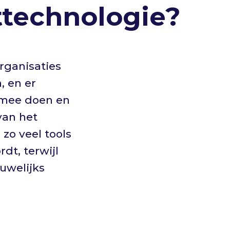
ttechnologie?
organisaties
, en er
g mee doen en
van het
zo veel tools
rdt, terwijl
uwelijks