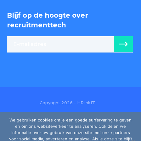
Blijf op de hoogte over
recruitmenttech
Copyright 2026 - HRlinkIT
Ondernemingsnr: BE0474 404 927
We gebruiken cookies om je een goede surfervaring te geven
en om ons websiteverkeer te analyseren. Ook delen we
Gebruiksvoorwaarden
informatie over uw gebruik van onze site met onze partners
voor social media, adverteren en analyse. Als je deze site blijft
Privacy